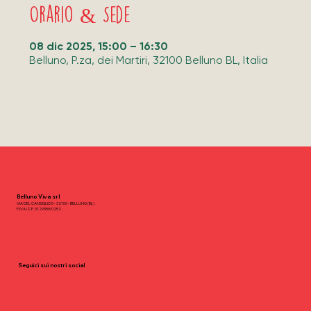
Orario & Sede
08 dic 2025, 15:00 – 16:30
Belluno, P.za, dei Martiri, 32100 Belluno BL, Italia
Belluno Viva srl
VIA DEL CANSIGLIO 5 - 32100 - BELLUNO (BL)
P.IVA/C.F. 01293580252
Seguici sui nostri social