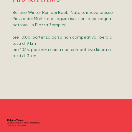
Belluno Winter Run dei Babbi Natale: ritrovo presso 
Piazza dei Martiri e a seguire iscrizioni e consegna 
pettorali in Piazza Zampieri.
ore 10:00: partenza corsa non competitiva libera a 
tutti di 9 km
ore 10:15: partenza corsa non competitiva libera a 
tutti di 3 km
Belluno Viva srl
VIA DEL CANSIGLIO 5 - 32100 - BELLUNO (BL)
P.IVA/C.F. 01293580252